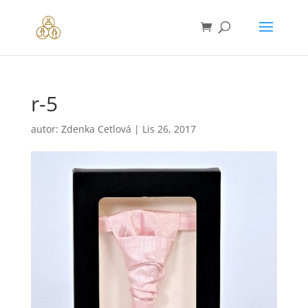
r-5
autor:
Zdenka Cetlová
|
Lis 26, 2017