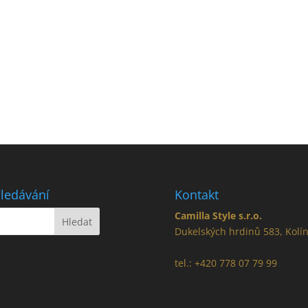
ledávání
Kontakt
Camilla Style s.r.o.
Dukelských hrdinů 583, Kolí
tel.: +420 778 07 79 99