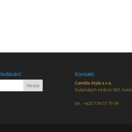
ledávání
Kontakt
Camilla Style s.r.o.
Dukelských hrdinů 583, Kolí
tel.: +420 778 07 79 99