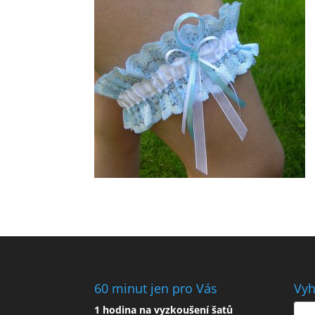
60 minut jen pro Vás
Vyh
1 hodina na vyzkoušení šatů