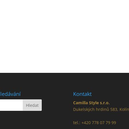
ledávání
Kontakt
Camilla Style s.r.o.
Dukelských hrdinů 583, Kolí
tel.: +420 778 07 79 99