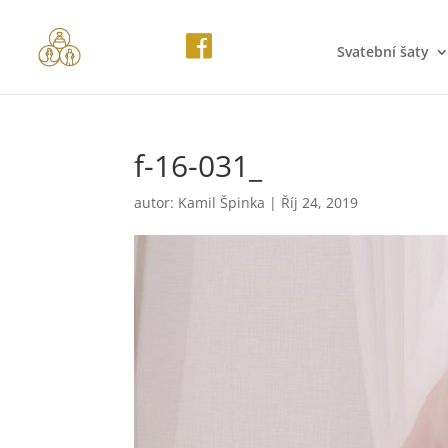
Svatební šaty
f-16-031_
autor:
Kamil Špinka
|
Říj 24, 2019