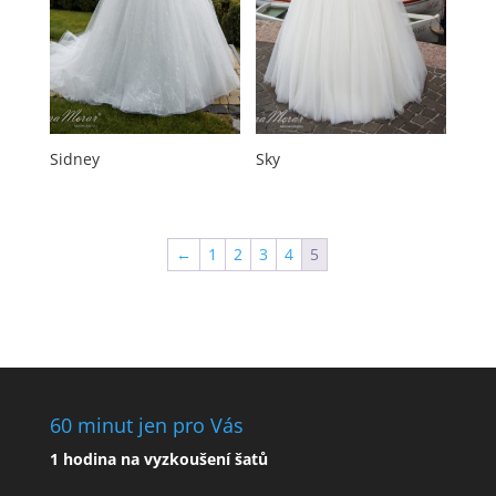
Sidney
Sky
←
1
2
3
4
5
60 minut jen pro Vás
1 hodina na vyzkoušení šatů