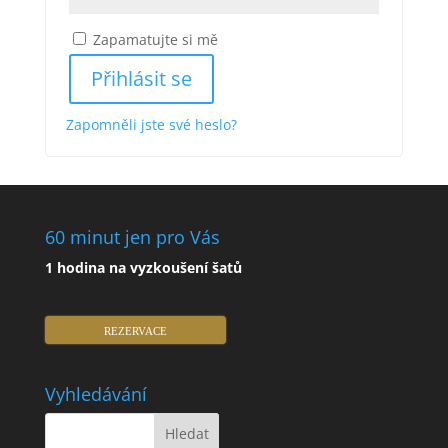
Zapamatujte si mě
Přihlásit se
Zapomněli jste své heslo?
60 minut jen pro Vás
1 hodina na vyzkoušení šatů
REZERVACE
Vyhledávání