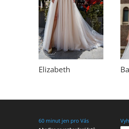
Elizabeth
Ba
60 minut jen pro Vás
Vyh