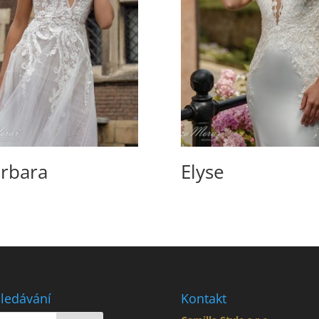
rbara
Elyse
ledávání
Kontakt