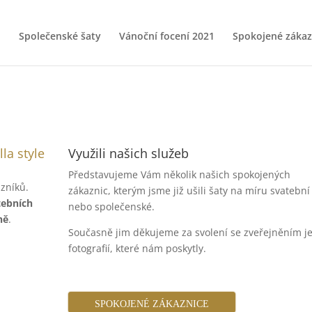
Společenské šaty
Vánoční focení 2021
Spokojené zákaz
la style
Využili našich služeb
Představujeme Vám několik našich spokojených
zníků.
zákaznic, kterým jsme již ušili šaty na míru svatební
tebních
nebo společenské.
ně
.
Současně jim děkujeme za svolení se zveřejněním je
fotografií, které nám poskytly.
SPOKOJENÉ ZÁKAZNICE