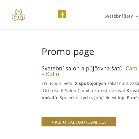
Svatební šaty
Promo page
Svatební salón a půjčovna šatů
Camil
– Kolín
Tři úvodní věty.
X spokojených
zákaznic a záka
Od roku R Salón Camilla zprostředkoval
X sva
obřadů
. Společenských výpůjček eviduje
E roč
VÍCE O SALÓNU CAMILLA