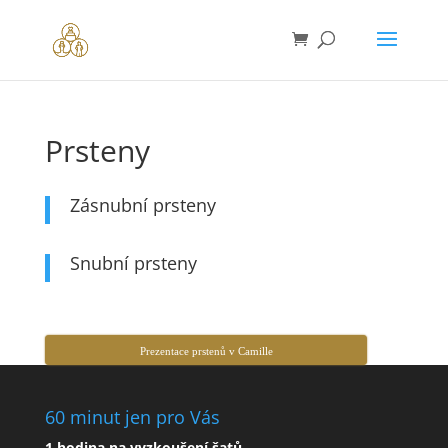
Prsteny
Zásnubní prsteny
Snubní prsteny
Prezentace prstenů v Camille
60 minut jen pro Vás
1 hodina na vyzkoušení šatů